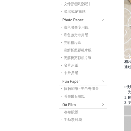
相
通
▪
使
为
1.
2.