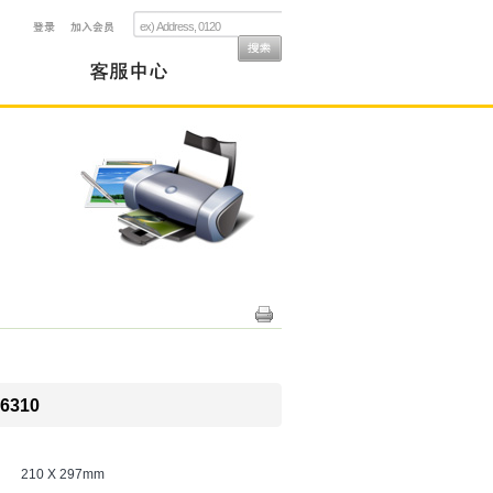
6310
210 X 297mm